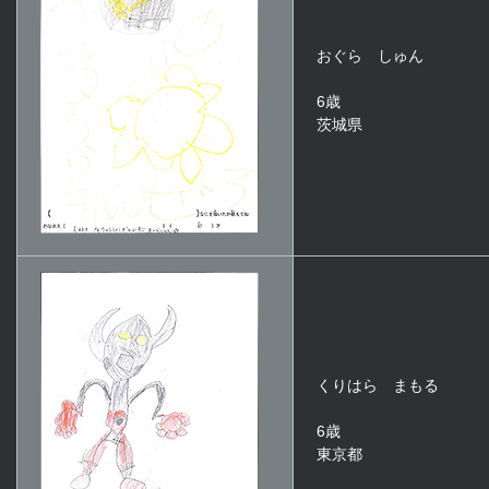
おぐら しゅん
6歳
茨城県
くりはら まもる
6歳
東京都