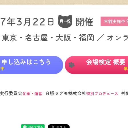
年
月
日
開催
7
3
22
月・祝
早割実施中
・東京・名古屋・大阪・福岡
／ オン
・申し込みはこちら
会場検定
概要
施中
早
実行委員会
日販セグモ株式会社
神
企画・運営
特別プロデュース