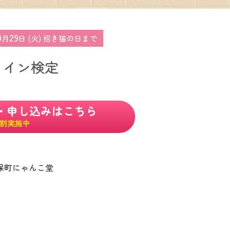
9
29
月
日 (火) 招き猫の日まで
ライン検定
・申し込みはこちら
割実施中
保町にゃんこ堂