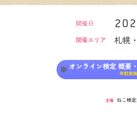
202
開催日
札幌
開催エリア
オンライン検定
概要
早割実
ねこ検定
主催